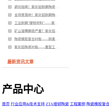
避坑指南！氧化铝耐磨陶瓷选型核心技巧与参数标准
全场景落地！氧化铝耐磨陶瓷主流工业应用领域详解
工业耐磨“硬核材料”——氧化铝耐磨陶瓷核心性能全解析
矿山溜槽磨损严重？氧化铝陶瓷精准破解工矿耐磨难题
陶瓷橡胶复合衬板——刚柔并济，攻克高冲击磨损难题
氧化铝陶瓷衬板——重型工况耐磨主力，筑牢设备长效防护壁垒
最新资讯文章
产品中心
首页
行业应用&技术支持
ZTA增韧陶瓷
工程案例
陶瓷橡胶复