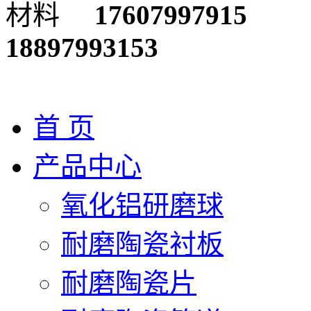
17607997915
18897993153
首 页
产品中心
氧化铝研磨球
耐磨陶瓷衬板
耐磨陶瓷片