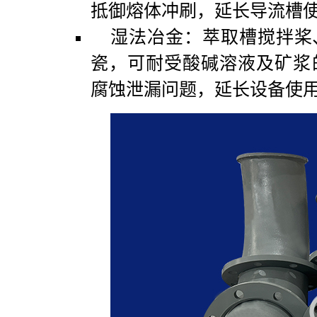
抵御熔体冲刷，延长导流槽
湿法冶金：萃取槽搅拌桨
瓷，可耐受酸碱溶液及矿浆
腐蚀泄漏问题，延长设备使