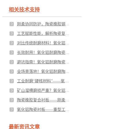
相关技术支持
刚柔协同防护，陶瓷橡胶钢板复合板工业工况应用与价值落地
工艺赋能性能，解析陶瓷复合衬板核心技术优势
对比传统耐磨材料！氧化铝耐磨陶瓷为何成为工业降本首选
长效耐用！氧化铝耐磨陶瓷安装规范与维护保养技巧
避坑指南！氧化铝耐磨陶瓷选型核心技巧与参数标准
全场景落地！氧化铝耐磨陶瓷主流工业应用领域详解
工业耐磨“硬核材料”——氧化铝耐磨陶瓷核心性能全解析
矿山溜槽磨损严重？氧化铝陶瓷精准破解工矿耐磨难题
陶瓷橡胶复合衬板——刚柔并济，攻克高冲击磨损难题
氧化铝陶瓷衬板——重型工况耐磨主力，筑牢设备长效防护壁垒
最新资讯文章