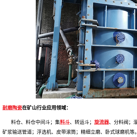
耐磨陶瓷
在矿山行业应用领域：
料仓、料仓中间斗；集
料斗
、转运斗；
旋流器
、分料阀；
矿浆输送管道；浮选机、皮带滚筒；精细立磨、卧式球磨机等