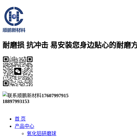
耐磨损 抗冲击 易安装
您身边贴心的耐磨
17607997915
18897993153
首 页
产品中心
氧化铝研磨球