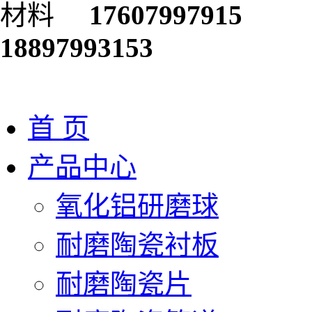
17607997915
18897993153
首 页
产品中心
氧化铝研磨球
耐磨陶瓷衬板
耐磨陶瓷片