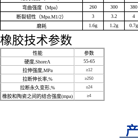
260
300
380
弯曲强度（
Mpa
）
3
3.2
4
断裂韧性（
Mpa.M1/2
）
1.6g
1.2g
0.7g
磨耗
橡胶技术参数
性能
参数
55-65
硬度,ShoreA
≥12
拉伸强度,MPa
≥250
拉断伸长率,%
≤24
拉断永久变形,%
≥4
橡胶和陶瓷之间的结合强度(mpa)