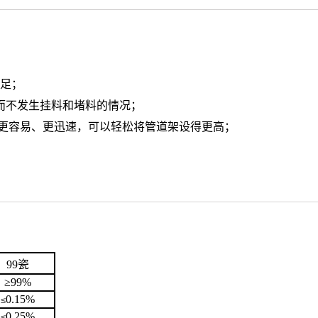
满足；
而不发生挂料和堵料的情况；
装更容易、更迅速，可以轻松将管道架设得更高；
99
瓷
≥
99
%
0.15
%
≤
0.25
%
≤