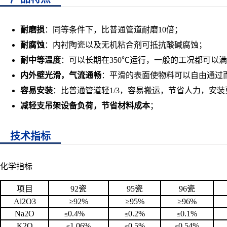
耐磨损
：同等条件下，比普通管道耐磨10倍；
耐腐蚀
：内衬陶瓷以及无机粘合剂可抵抗酸碱腐蚀；
耐中等温度
：可以长期在350℃运行，一般的工况都可以
内外壁光滑，气流通畅
：平滑的表面使物料可以自由通过
容易安装
：比普通管道轻1/3，容易搬运，节省人力，安
减轻支吊架设备负荷，节省材料成本
；
技术指标
化学指标
项目
92瓷
95
瓷
96
瓷
Al2O3
≥
92%
≥
95%
≥
96%
Na2O
0.4%
0.2%
0.1%
≤
≤
≤
K2O
1.06%
0.5%
0.54%
≤
≤
≤