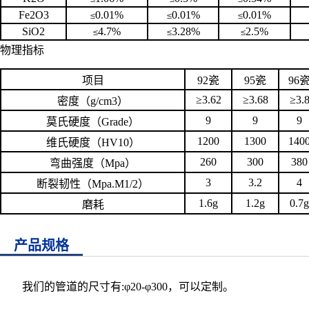
Fe2O3
0.01%
0.01%
0.01%
≤
≤
≤
SiO2
4.7%
3.28
%
2.5%
≤
≤
≤
物理指标
项目
92瓷
95瓷
96
≥
3.62
≥
3.68
≥
3.
密度（
g/cm3
）
9
9
9
莫氏硬度（
Grade
）
1200
1300
140
维氏硬度（
HV10
）
260
300
380
弯曲强度（
Mpa
）
3
3.2
4
断裂韧性（
Mpa.M1/2
）
1.6g
1.2g
0.7g
磨耗
产品规格
我们的管道的尺寸有:
φ20-φ300，
可以定制。