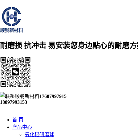
耐磨损 抗冲击 易安装
您身边贴心的耐磨方
17607997915
18897993153
首 页
产品中心
氧化铝研磨球