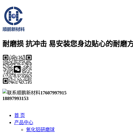
耐磨损 抗冲击 易安装
您身边贴心的耐磨
17607997915
18897993153
首 页
产品中心
氧化铝研磨球