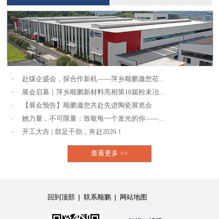
赴煤企盛会，探合作新机——萍乡顺鹏邀您莅...
展会启幕｜萍乡顺鹏新材料亮相第18届粉末冶...
【展会预告】顺鹏邀您共赴先进陶瓷展览会
她力量，不可限量：致敬每一个发光的你——...
开工大吉 | 鼓足干劲，奔赴2026！
查看更多 >>
|
|
回到顶部
联系顺鹏
网站地图