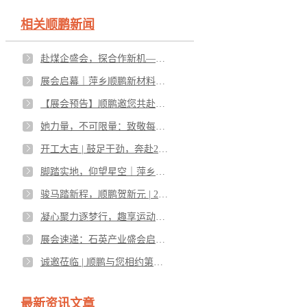
相关顺鹏新闻
赴煤企盛会，探合作新机——萍乡顺鹏邀您莅临太原煤炭能源展C4馆A325
展会启幕｜萍乡顺鹏新材料亮相第18届粉末冶金及先进陶瓷展，L088展位邀您共赴创新之约！
【展会预告】顺鹏邀您共赴先进陶瓷展览会
她力量，不可限量：致敬每一个发光的你——女神节快乐
开工大吉 | 鼓足干劲，奔赴2026！
脚踏实地，仰望星空｜萍乡顺鹏新材料 2025 年度总结表彰会暨 2026 迎新年会圆满落幕
骏马踏新程，顺鹏贺新元 | 2026，与您共赴崭新篇章
凝心聚力逐梦行，趣享运动绽芳华—萍乡顺鹏新材料第六届趣味运动会圆满落幕
展会速递：石英产业盛会启幕，顺鹏新材料重磅参展！
诚邀莅临 | 顺鹏与您相约第九届全国石英大会
最新资讯文章