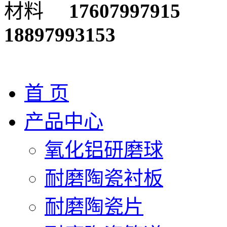
17607997915
18897993153
首 页
产品中心
氧化铝研磨球
耐磨陶瓷衬板
耐磨陶瓷片