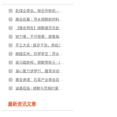
赴煤企盛会，探合作新机——萍乡顺鹏邀您莅临太原煤炭能源展C4馆A325
展会启幕｜萍乡顺鹏新材料亮相第18届粉末冶金及先进陶瓷展，L088展位邀您共赴创新之约！
【展会预告】顺鹏邀您共赴先进陶瓷展览会
她力量，不可限量：致敬每一个发光的你——女神节快乐
开工大吉 | 鼓足干劲，奔赴2026！
脚踏实地，仰望星空｜萍乡顺鹏新材料 2025 年度总结表彰会暨 2026 迎新年会圆满落幕
骏马踏新程，顺鹏贺新元 | 2026，与您共赴崭新篇章
凝心聚力逐梦行，趣享运动绽芳华—萍乡顺鹏新材料第六届趣味运动会圆满落幕
展会速递：石英产业盛会启幕，顺鹏新材料重磅参展！
诚邀莅临 | 顺鹏与您相约第九届全国石英大会
最新资讯文章