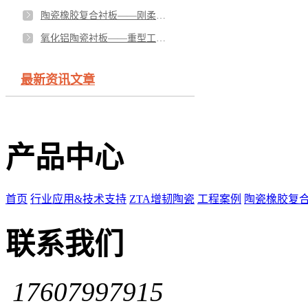
陶瓷橡胶复合衬板——刚柔并济，攻克高冲击磨损难题
氧化铝陶瓷衬板——重型工况耐磨主力，筑牢设备长效防护壁垒
最新资讯文章
产品中心
首页
行业应用&技术支持
ZTA增韧陶瓷
工程案例
陶瓷橡胶复
联系我们
17607997915