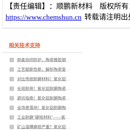
【责任编辑】：
顺鹏新材料
版权所有
https://www.chemshun.cn
转载请注明出
相关技术支持
刚柔协同防护，陶瓷橡胶钢板复合板工业工况应用与价值落地
工艺赋能性能，解析陶瓷复合衬板核心技术优势
对比传统耐磨材料！氧化铝耐磨陶瓷为何成为工业降本首选
长效耐用！氧化铝耐磨陶瓷安装规范与维护保养技巧
避坑指南！氧化铝耐磨陶瓷选型核心技巧与参数标准
全场景落地！氧化铝耐磨陶瓷主流工业应用领域详解
工业耐磨“硬核材料”——氧化铝耐磨陶瓷核心性能全解析
矿山溜槽磨损严重？氧化铝陶瓷精准破解工矿耐磨难题